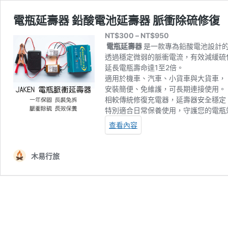
電瓶延壽器 鉛酸電池延壽器 脈衝除硫修復
價
NT$
300
–
NT$
950
格
電瓶延壽器
是一款專為鉛酸電池設計
範
透過穩定微弱的脈衝電流，有效減緩硫
圍：
延長電瓶壽命達1至2倍。
NT$300
適用於機車、汽車、小貨車與大貨車，
到
安裝簡便、免維護，可長期連接使用。
NT$950
相較傳統修復充電器，延壽器安全穩定
特別適合日常保養使用，守護您的電瓶
查看內容
木易行旅