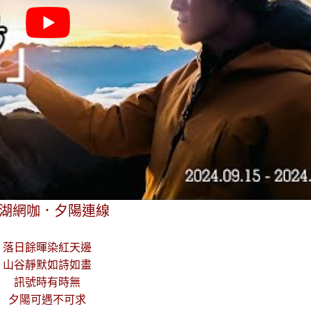
湖網咖．夕陽連線
落日餘暉染紅天邊
山谷靜默如詩如畫
訊號時有時無
夕陽可遇不可求