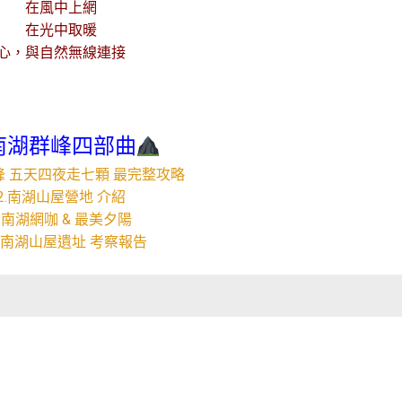
在風中上網
在光中取暖
心，與自然無線連接
南湖群峰四部曲
峰 五天四夜走七顆 最完整攻略
2.南湖山屋營地 介紹
3.南湖網咖 & 最美夕陽
舊南湖山屋遺址 考察報告