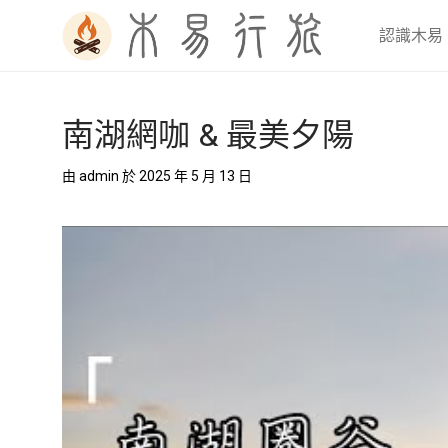
認識木易
南湖網咖 & 最美夕陽
由
admin
於 2025 年 5 月 13 日