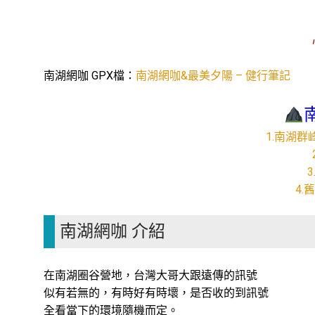
南湖網咖 GPX檔：
南湖網咖&最美夕陽 – 健行筆記
1.南湖群
4.
南湖網咖 介紹
在南湖圈谷營地，台灣大哥大跟遠傳的訊號
似有若無的，有時好有時壞，是否收的到訊號
全看當下的環境隨機而定。
南湖網咖