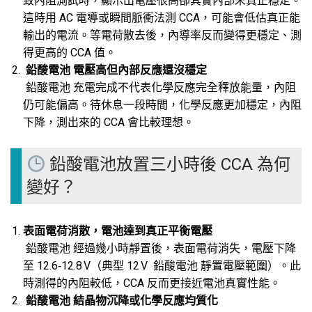
致內阻測試時，顯示出電壓很高卻其實內部未真正穩定。
這時用 AC 電導或瞬間脈衝法測 CCA，可能會低估真正能
輸出的電流。等電荷散去後，內導率反而變得更穩定、測
得更高的 CCA 值。
鉛酸電池
電壓高但內部反應還沒穩定
鉛酸電池 充電完成不代表化學反應完全釋放能量，內阻
仍可能偏高。待休息一段時間，化學反應更加穩定，內阻
下降，測出來的 CCA 會比較理想。
鉛酸電池
放置三小時後 CCA 為何
變好？
表面電荷消散，電池達到真正平衡電壓
鉛酸電池 經過幾小時靜置後，表面電荷消失，電壓下降
至 12.6‑12.8 V（典型 12 V 鉛酸電池 靜置電壓範圍）
。此
時測得的內阻較低，CCA 反而更接近電池真實性能。
鉛酸電池
結晶物沉降或化學反應均質化