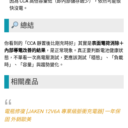
因為 CCA 高但容量低（即內部儲存過少），依然可能很
快沒電。
總結
你看到的「CCA 靜置後比剛充時好」其實是
表面電荷消除＋
內部導電改善的結果
，是正常現象。真正要判斷電池健康狀
態，不單看一次高電壓測試，更應該測試「穩態」、「負載
時」、「容量」與趨勢變化。
相關產品
電瓶修復 [JAKEN 12V6A 專業級脈衝充電器] 一年保
固 外銷歐美