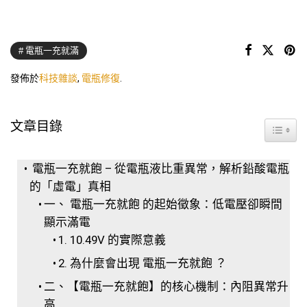
電瓶一充就滿
發佈於
科技雜談
,
電瓶修復
.
文章目錄
Toggle
電瓶一充就飽 – 從電瓶液比重異常，解析鉛酸電瓶
的「虛電」真相
一、 電瓶一充就飽 的起始徵象：低電壓卻瞬間
顯示滿電
1. 10.49V 的實際意義
2. 為什麼會出現 電瓶一充就飽 ？
二、【電瓶一充就飽】的核心機制：內阻異常升
高