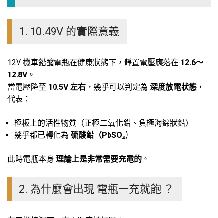
1. 10.49V 的實際意義
12V 機車鉛酸電瓶在健康狀態下，靜置電壓應落在
12.6～
12.8V
。
當電壓降至
10.5V 左右
，幾乎可以判定為
深度放電狀態
，
代表：
極板上的活性物質（正極二氧化鉛、負極海綿狀鉛）
幾乎都已轉化為
硫酸鉛（PbSO₄）
此時電瓶本身
理論上是非常需要充電的
。
2. 為什麼會出現 電瓶一充就飽 ？