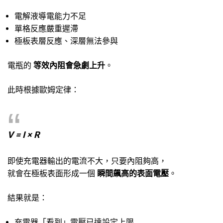
電解液導電能力不足
單格反應嚴重遲滯
極板表層反應、深層無法參與
電瓶的
等效內阻會急劇上升
。
此時根據歐姆定律：
V = I × R
即使充電器輸出的電流不大，只要內阻夠高，
就會在極板表面形成一個
瞬間飆高的表面電壓
。
結果就是：
充電器「看到」電壓已達設定上限