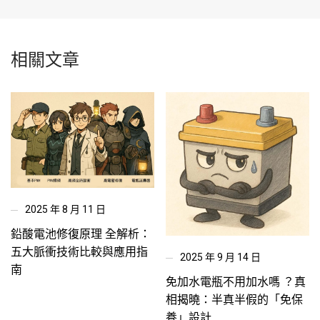
相關文章
2025 年 8 月 11 日
鉛酸電池修復原理 全解析：
五大脈衝技術比較與應用指
2025 年 9 月 14 日
南
免加水電瓶不用加水嗎 ？真
相揭曉：半真半假的「免保
養」設計